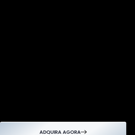
atitudes.
Entender o que precisa ser feito é
cognitivo, mas fazer exige habilidades
emocionais. É possível romper esses
ciclos, parar de errar e avançar para
viver em um
mundo de possibilidades.
Chegou o momento de viver uma
transformação real e duradoura.
Alcance uma
vida bem sucedida e
abundante em todas as áreas
,
aprendendo a tomar decisões certas
para você e para quem você ama,
desenvolvendo a pessoa mais
importante desse grande universo:
VOCÊ!
ADQUIRA AGORA