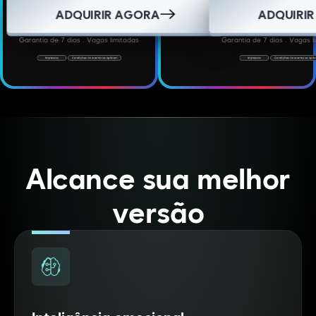
ADQUIRIR AGORA
ADQUIRI
Garantia de 7 dias . Vagas limitadas
Garantia de 7 dias . Vagas l
Alcance sua melhor
versão