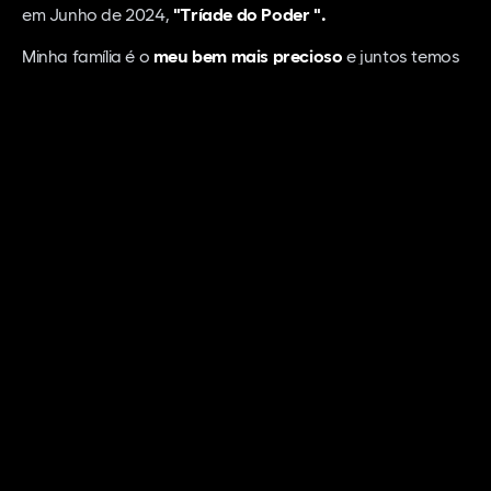
em Junho de 2024,
"Tríade do Poder ".
Minha família é o
meu bem mais precioso
e juntos temos
criado memórias extraordinárias. Sou ex-servidor público
e, embora tenha exercido essa função com dedicação,
descobri verdadeiramente o meu propósito de vida por
meio do Coaching e quero compartilhar com você todas
as
infinitas possibilidades
de realizações que temos
nessa vida de sermos felizes com aquilo que somos.
Venha comigo! Eu quero apresentar para você como
alcançar seus objetivos
mais ousados.
QUERO ENTRAR NO GRUPO