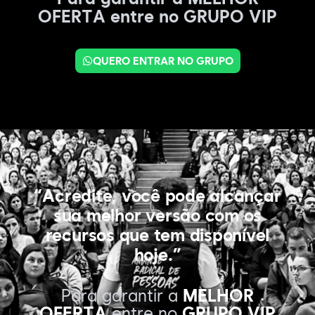
OFERTA entre no GRUPO VIP
QUERO ENTRAR NO GRUPO
“Acredite, você pode alcançar
sua melhor versão com os
recursos que tem disponível
hoje.”
Para garantir a
MELHOR
OFERTA
entre no
GRUPO VIP